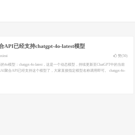
API已经支持chatgpt-4o-latest模型
nxieai
赞(
50
)
的4o模型：chatgpt-4o-latest，这是一个动态模型，持续更新至ChatGPT中的当前
携AI聚合API已经支持这个模型了，大家直接指定模型名称调用即可。 chatgpt-4o-