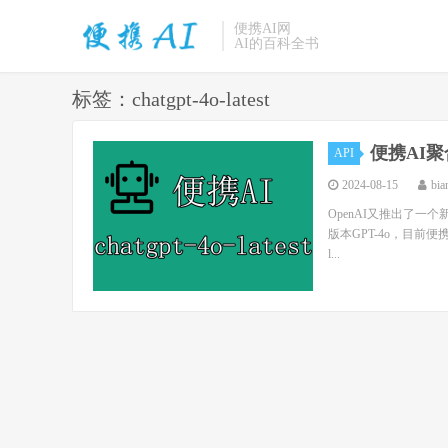
便携AI网
AI的百科全书
标签：chatgpt-4o-latest
便携AI聚合
API
2024-08-15
bia
OpenAI又推出了一个新
版本GPT-4o，目前便
l...