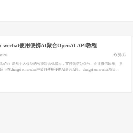
-on-wechat使用便携AI聚合OpenAI API教程
nxieai
赞(
1
)
echat（简称CoW）是基于大模型的智能对话机器人，支持微信公众号、企业微信应用、飞
atgpt-on-wechat中如何使用便携AI聚合API。 chatgpt-on-wechat项目...