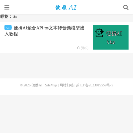
标签：tts
便携AI聚合API tts文本转音频模型接
API
入教程
赞(
0
)
© 2026
便携AI
SiteMap
|
网站归档
|
苏ICP备2023019559号-5