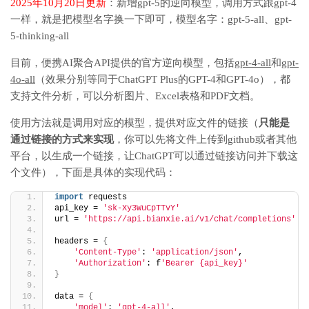
2025年10月20日更新
：新增gpt-5的逆向模型，调用方式跟gpt-4
一样，就是把模型名字换一下即可，模型名字：gpt-5-all、gpt-
5-thinking-all
目前，便携AI聚合API提供的官方逆向模型，包括
gpt-4-all
和
gpt-
4o-all
（效果分别等同于ChatGPT Plus的GPT-4和GPT-4o），都
支持文件分析，可以分析图片、Excel表格和PDF文档。
使用方法就是调用对应的模型，提供对应文件的链接（
只能是
通过链接的方式来实现
，你可以先将文件上传到github或者其他
平台，以生成一个链接，让ChatGPT可以通过链接访问并下载这
个文件），下面是具体的实现代码：
import
 requests
api_key = 
'sk-Xy3WuCpTTvY'
url = 
'https://api.bianxie.ai/v1/chat/completions'
headers = 
{
'Content-Type'
: 
'application/json'
,
'Authorization'
: f
'Bearer {api_key}'
}
data = 
{
'model'
: 
'gpt-4-all'
,