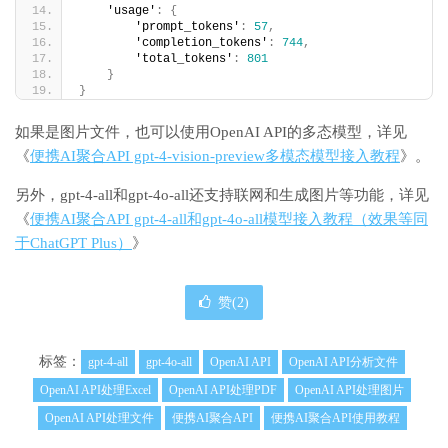
    'usage'
:
{
        'prompt_tokens'
:
57
,
        'completion_tokens'
:
744
,
        'total_tokens'
:
801
}
}
如果是图片文件，也可以使用OpenAI API的多态模型，详见
《
便携AI聚合API gpt-4-vision-preview多模态模型接入教程
》。
另外，gpt-4-all和gpt-4o-all还支持联网和生成图片等功能，详见
《
便携AI聚合API gpt-4-all和gpt-4o-all模型接入教程（效果等同
于ChatGPT Plus）
》
赞(
2
)
标签：
gpt-4-all
gpt-4o-all
OpenAI API
OpenAI API分析文件
OpenAI API处理Excel
OpenAI API处理PDF
OpenAI API处理图片
OpenAI API处理文件
便携AI聚合API
便携AI聚合API使用教程