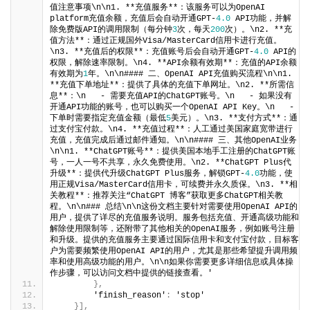
值注意事项\n\n1. **充值服务**：该服务可以为OpenAI 
platform充值余额，充值后会自动开通GPT-
4.0
 API功能，并解
除免费版API的调用限制（每分钟
3
次，每天
200
次）。\n2. **充
值方法**：通过正规国外Visa/MasterCard信用卡进行充值。
\n3. **充值后的权限**：充值账号后会自动开通GPT-
4.0
 API的
权限，解除速率限制。\n4. **API余额有效期**：充值的API余额
有效期为
1
年。\n\n#### 二、OpenAI API充值购买流程\n\n1. 
**充值下单地址**：提供了具体的充值下单网址。\n2. **所需信
息**：\n   - 需要充值API的ChatGPT账号。\n   - 如果没有
开通API功能的账号，也可以购买一个OpenAI API Key。\n   - 
下单时需要指定充值金额（最低
5
美元）。\n3. **支付方式**：通
过支付宝付款。\n4. **充值过程**：人工通过美国家庭宽带进行
充值，充值完成后通过邮件通知。\n\n#### 三、其他OpenAI业务
\n\n1. **ChatGPT账号**：提供美国本地手工注册的ChatGPT账
号，一人一号不共享，永久免费使用。\n2. **ChatGPT Plus代
升级**：提供代升级ChatGPT Plus服务，解锁GPT-
4.0
功能，使
用正规Visa/MasterCard信用卡，可续费并永久质保。\n3. **相
关教程**：推荐关注“ChatGPT 博客”获取更多ChatGPT相关教
程。\n\n### 总结\n\n这份文档主要针对需要使用OpenAI API的
用户，提供了详尽的充值服务说明。服务包括充值、开通高级功能和
解除使用限制等，还附带了其他相关的OpenAI服务，例如账号注册
和升级。提供的充值服务主要通过国际信用卡和支付宝付款，目标客
户为需要频繁使用OpenAI API的用户，尤其是那些希望提升调用频
率和使用高级功能的用户。\n\n如果你需要更多详细信息或具体操
作步骤，可以访问文档中提供的链接查看。'
}
,
        'finish_reason'
:
 'stop'
}
]
,