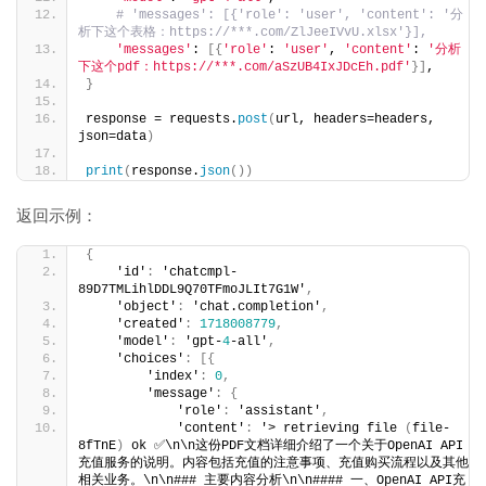
# 'messages': [{'role': 'user', 'content': '分
析下这个表格：https://***.com/ZlJeeIVvU.xlsx'}],
'messages'
: 
[{
'role'
: 
'user'
, 
'content'
: 
'分析
下这个pdf：https://***.com/aSzUB4IxJDcEh.pdf'
}]
,
}
response = requests.
post
(
url, headers=headers, 
json=data
)
print
(
response.
json
())
返回示例：
{
    'id'
:
 'chatcmpl-
89D7TMLihlDDL9Q70TFmoJLIt7G1W'
,
    'object'
:
 'chat.completion'
,
    'created'
:
1718008779
,
    'model'
:
 'gpt-
4
-all'
,
    'choices'
:
[
{
        'index'
:
0
,
        'message'
:
{
            'role'
:
 'assistant'
,
            'content'
:
 '> retrieving file 
(
file-
8fTnE
)
 ok ✅\n\n这份PDF文档详细介绍了一个关于OpenAI API
充值服务的说明。内容包括充值的注意事项、充值购买流程以及其他
相关业务。\n\n### 主要内容分析\n\n#### 一、OpenAI API充