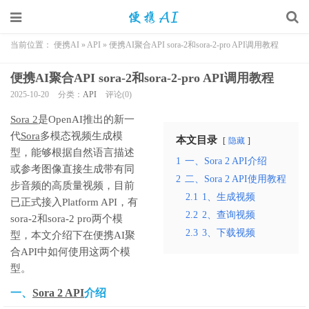
当前位置：
便携AI
»
API
»
便携AI聚合API sora-2和sora-2-pro API调用教程
便携AI聚合API sora-2和sora-2-pro API调用教程
2025-10-20
分类：
API
评论(0)
Sora 2
是OpenAI推出的新一
代
Sora
多模态视频生成模
本文目录
隐藏
型，能够根据自然语言描述
1
一、Sora 2 API介绍
或参考图像直接生成带有同
2
二、Sora 2 API使用教程
步音频的高质量视频，目前
2.1
1、生成视频
已正式接入Platform API，有
2.2
2、查询视频
sora-2和sora-2 pro两个模
2.3
3、下载视频
型，本文介绍下在便携AI聚
合API中如何使用这两个模
型。
一、
Sora 2 API
介绍