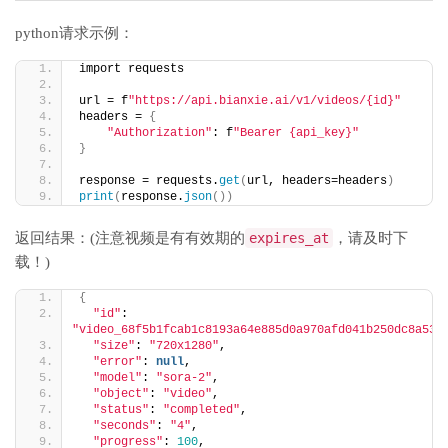
python请求示例：
import requests
url = f
"https://api.bianxie.ai/v1/videos/{id}"
headers = 
{
"Authorization"
: f
"Bearer {api_key}"
}
response = requests.
get
(
url, headers=headers
)
print
(
response.
json
())
返回结果：(注意视频是有有效期的
expires_at
，请及时下
载！)
{
"id"
: 
"video_68f5b1fcab1c8193a64e885d0a970afd041b250dc8a53a
"size"
: 
"720x1280"
,
"error"
: 
null
,
"model"
: 
"sora-2"
,
"object"
: 
"video"
,
"status"
: 
"completed"
,
"seconds"
: 
"4"
,
"progress"
: 
100
,