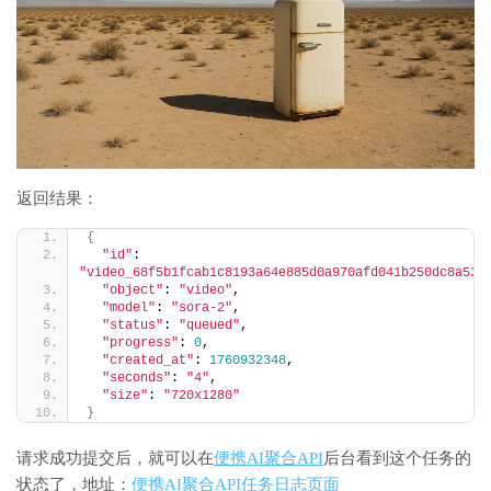
返回结果：
{
"id"
: 
"video_68f5b1fcab1c8193a64e885d0a970afd041b250dc8a53a
"object"
: 
"video"
,
"model"
: 
"sora-2"
,
"status"
: 
"queued"
,
"progress"
: 
0
,
"created_at"
: 
1760932348
,
"seconds"
: 
"4"
,
"size"
: 
"720x1280"
}
请求成功提交后，就可以在
便携AI聚合API
后台看到这个任务的
状态了，地址：
便携AI聚合API任务日志页面