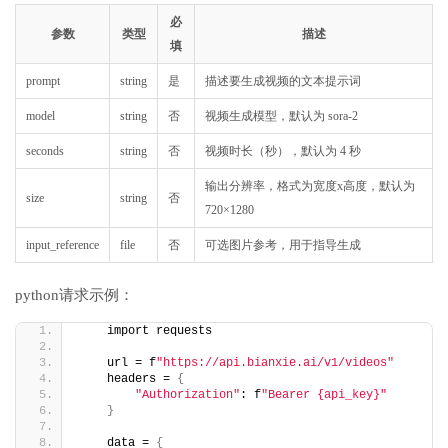
必
参数
类型
描述
填
prompt
string
是
描述要生成视频的文本提示词
model
string
否
视频生成模型，默认为 sora-2
seconds
string
否
视频时长（秒），默认为 4 秒
输出分辨率，格式为宽度x高度，默认为
size
string
否
720×1280
input_reference
file
否
可选图片参考，用于指导生成
python请求示例：
    import requests
    url = f
"https://api.bianxie.ai/v1/videos"
    headers = 
{
"Authorization"
: f
"Bearer {api_key}"
}
    data = 
{