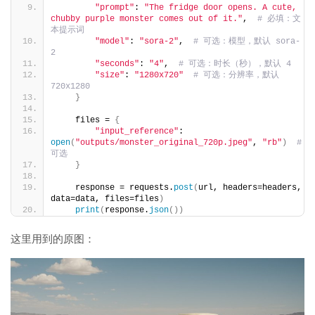
"prompt"
: 
"The fridge door opens. A cute, 
chubby purple monster comes out of it."
,  
# 必填：文
本提示词
"model"
: 
"sora-2"
,  
# 可选：模型，默认 sora-
2
"seconds"
: 
"4"
,  
# 可选：时长（秒），默认 4
"size"
: 
"1280x720"
# 可选：分辨率，默认 
720x1280
}
    files = 
{
"input_reference"
: 
open
(
"outputs/monster_original_720p.jpeg"
, 
"rb"
)
# 
可选
}
    response = requests.
post
(
url, headers=headers, 
data=data, files=files
)
print
(
response.
json
())
这里用到的原图：