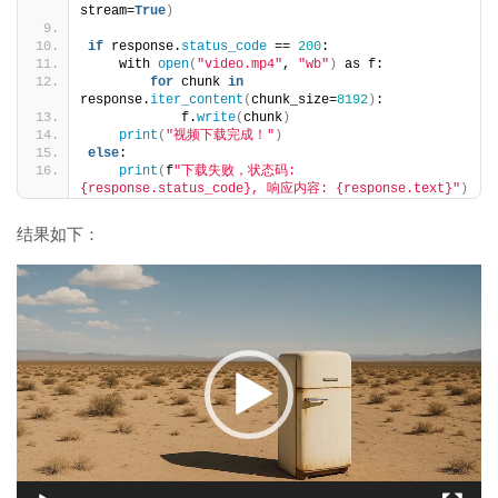
stream=
True
)
if
 response.
status_code
 == 
200
:
    with 
open
(
"video.mp4"
, 
"wb"
)
 as f:
for
 chunk 
in
response.
iter_content
(
chunk_size=
8192
)
:
            f.
write
(
chunk
)
print
(
"视频下载完成！"
)
else
:
print
(
f
"下载失败，状态码: 
{response.status_code}, 响应内容: {response.text}"
)
结果如下：
视
频
播
放
器