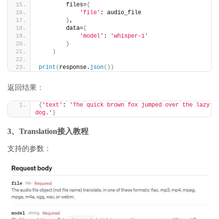
        files=
{
'file'
: audio_file
}
,
        data=
{
'model'
: 
'whisper-1'
}
)
print
(
response.
json
())
返回结果：
{
'text'
: 
'The quick brown fox jumped over the lazy 
dog.'
}
3、Translation接入教程
支持的参数：