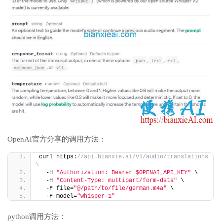
OpenAI官方分享的调用方法：
curl https:
//api.bianxie.ai/v1/audio/translations 
\
  -H 
"Authorization: Bearer $OPENAI_API_KEY"
 \
  -H 
"Content-Type: multipart/form-data"
 \
  -F file=
"@/path/to/file/german.m4a"
 \
  -F model=
"whisper-1"
python调用方法：