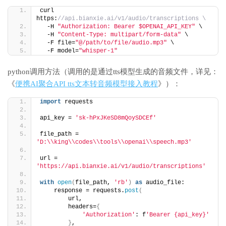
curl 
https:
//api.bianxie.ai/v1/audio/transcriptions \
  -H 
"Authorization: Bearer $OPENAI_API_KEY"
 \
  -H 
"Content-Type: multipart/form-data"
 \
  -F file=
"@/path/to/file/audio.mp3"
 \
  -F model=
"whisper-1"
python调用方法（调用的是通过tts模型生成的音频文件，详见：
《
便携AI聚合API tts文本转音频模型接入教程
》）：
import
 requests
api_key = 
'sk-hPxJKeSD8mQoySDCEf'
file_path = 
'D:\\king\\codes\\tools\\openai\\speech.mp3'
url = 
'https://api.bianxie.ai/v1/audio/transcriptions'
with
open
(
file_path, 
'rb'
)
as
 audio_file:
    response = requests.
post
(
        url,
        headers=
{
'Authorization'
: f
'Bearer {api_key}'
}
,