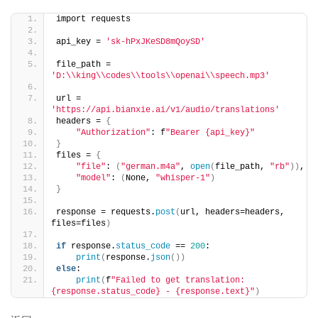
import requests
api_key = 
'sk-hPxJKeSD8mQoySD'
file_path = 
'D:\\king\\codes\\tools\\openai\\speech.mp3'
url = 
'https://api.bianxie.ai/v1/audio/translations'
headers = 
{
"Authorization"
: f
"Bearer {api_key}"
}
files = 
{
"file"
: 
(
"german.m4a"
, 
open
(
file_path, 
"rb"
))
,
"model"
: 
(
None, 
"whisper-1"
)
}
response = requests.
post
(
url, headers=headers, 
files=files
)
if
 response.
status_code
 == 
200
:
print
(
response.
json
())
else
:
print
(
f
"Failed to get translation: 
{response.status_code} - {response.text}"
)